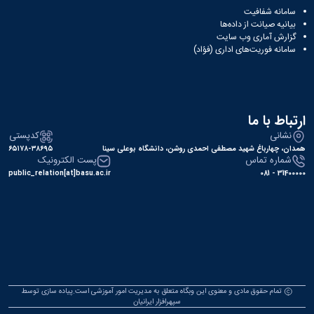
سامانه شفافیت
بیانیه صیانت از داده‌ها
گزارش آماری وب‌ سایت
سامانه فوریت‌های اداری (فؤاد)
ارتباط با ما
نشانی
کدپستی
همدان، چهارباغ شهید مصطفی احمدی روشن، دانشگاه بوعلی سینا
۶۵۱۷۸-۳۸۶۹۵
شماره تماس
پست الکترونیک
public_relation[at]basu.ac.ir
31400000 - 081
تمام حقوق مادی و معنوی این وبگاه متعلق به مدیریت امور آموزشی است.پیاده سازی توسط
سپهرافزار ایرانیان