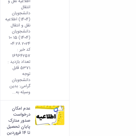
اطلاعیه نقل و
انتقال
دانشجویان
(1404) اطلاعیه
نقل و انتقال
دانشجویان
(1404) 15 10
2024 04:28
کد خبر :
16964257
تعداد بازدید :
5371 قابل
توجه
دانشجویان
گرامی: بدين
وسيله به...
عدم امکان
درخواست
صدور مدارک
پایان تحصیل
تا 14 فروردین