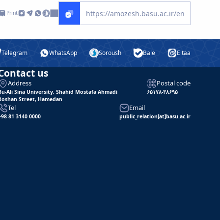
Print
Telegram
WhatsApp
Soroush
Bale
Eitaa
Contact us
Address
Postal code
Bu-Ali Sina University, Shahid Mostafa Ahmadi
۶۵۱۷۸-۳۸۶۹۵
Roshan Street, Hamedan
Tel
Email
+98 81 3140 0000
public_relation[at]basu.ac.ir