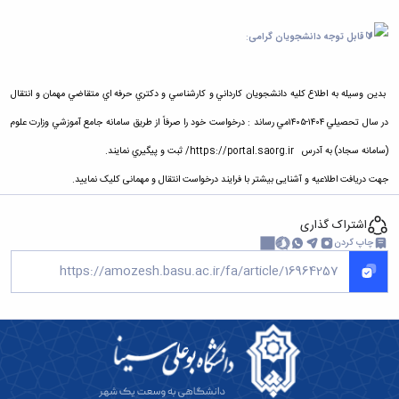
قابل توجه دانشجویان گرامی
:
بدين وسيله به اطلاع كليه دانشجويان كارداني و كارشناسي و دكتري حرفه اي متقاضي مهمان و انتقال
در سال تحصيلي ١٤٠٤-١٤٠٥مي رساند : درخواست خود را صرفاً از طريق سامانه جامع آموزشي وزارت علوم
(سامانه سجاد) به آدرس
https://portal.saorg.ir/
ثبت و پيگيري نمايند.
جهت دریافت اطلاعیه و آشنایی بیشتر با فرایند درخواست انتقال و مهمانی کلیک نمایید.
اشتراک گذاری
چاپ کردن