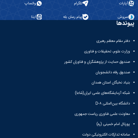
آپارات
تلگرام
واتساپ
سروش
پیام رسان بله
ایتا
پیوندها
دفتر مقام معظم رهبری
وزارت علوم، تحقیقات و فناوری
صندوق حمایت از پژوهشگران و فناوران کشور
صندوق رفاه دانشجویان
بنیاد نخبگان استان همدان
شبکه آزمایشگاه‌های علمی ایران(شاعا)
دانشگاه بین‌المللی D-۸
معاونت علمی فناوری ریاست جمهوری
پورتال امام خمینی (ره)
سامانه تدارکات الکترونیکی دولت